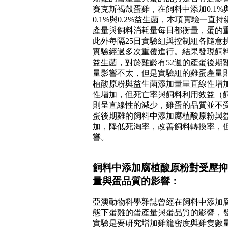
賽克斯褐殼蛋雞，在飼料中添加
0.1%
0.1%
與
0.2%
益生菌，本項實驗一直持
產量與飼料消耗量每日都衡量，蛋的
此外每隔
25
日實驗組與控制組各隨意
實驗經過多次重覆進行。結果發現飼
益生菌，對於雞齡有
52
週的產蛋後期
量影響不太，但是實驗組的雞蛋產量
植酸原粉與益生菌添加量呈直線性增
性增加，但死亡率與飼料利用效益（
則呈直線性的減少，雞蛋的品質並不
蛋後期雞的飼料中添加腐植酸原粉與
加，降低死淘率，改善飼料轉換率，
響。
飼料中添加腐植酸原粉對受壓抑
量與蛋品質的影響：
亞澳動物科學雜誌曾經在飼料中添加
態下蛋雞的蛋產量與蛋品質的影響，
實驗是要研究增加雞籠密度與雞隻數