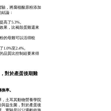
實驗，將腐植酸原粉添加
的結論：
提高了
5.3%
。
效果，比褐殼蛋雞還來
粉的母雞可以活得較
了
1.0%
至
2.4%
。
的品質比控制組要來得
，對於
產蛋後期雞
轉換率。
導，土耳其動物營養學院
粉與益生菌，對於產蛋後
響，實驗是以
52
週齡的海