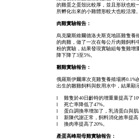
的雞蛋之蛋殼比較厚，並且形狀也較
所孵化出來的小雞體形較大也較活潑
肉雞實驗報告：
烏克蘭斯維爾德洛夫斯克地區雞隻養
的肉雞，做了一次在每公斤肉雞飼料
粉的實驗，結果發現實驗組每隻雞增
降下降了
3
至
5%
。
雛雞實驗報告：
俄羅斯伊爾庫次克雞隻養殖場將
0.1%
出生的雛雞飼料與飲用水中，結果顯
l
雞隻於
40
日齡時的增重量提高了
1
l
死亡率降低了
47%
。
l
蛋白調換率增加了，乳清蛋白與肌
l
新陳代謝正常，飼料消化效率提高
l
換肉率提高了
20%
。
產蛋高峰期母雞實驗報告：