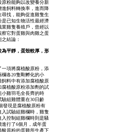
酸原粉能夠以改變養分新
增進飼料轉換率，進而降
在尋找，能夠促進雞隻生
粉是已知生物活性最經濟
職業雞隻養殖戶，曾經以
觀察它對蛋雞與肉雞之蛋
能之結論：
較為平靜，蛋殼較厚，形
了一項將腐植酸原粉，添
兩欄各
20
隻剛孵化的小
雞飼料中有添加腐植酸原
加腐植酸原粉添加劑的試
組小雞羽毛全長齊的時
試驗組雞體重在
30
日齡
個發現是腐植酸原粉有
進入試驗組雞欄時，雞隻
進入控制組雞欄時則是騷
續進行了
6
個月，成年蛋
植酸原粉的蛋雞所生產下