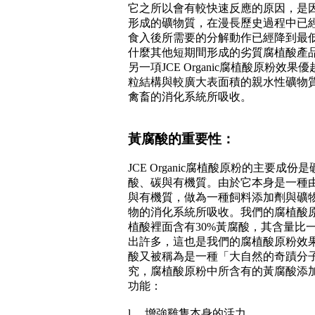
它之所以會有較快速反應的原因，是
形成的礦物質，在漫長歷史過程中已
食入後所需要的分解動作已經降到最
什麼其他短期間形成的劣質腐植酸產
另一項
JCE Organic
腐植酸原粉效果優
粒結構與較廣大表面積的親水性礦物
禽畜的消化系統所吸收。
黃腐酸的重要性：
JCE Organic
腐植酸原粉的主要成份是
酸、碳與有機質。由於它本身是一種
與有機質，做為一種飼料添加劑與礦
物的消化系統所吸收。我們的腐植酸
植酸裡面含有
30%
黃腐酸，其含量比
出許多，這也是我們的腐植酸原粉效
酸又被稱為是一種「大自然的奇蹟分
究，腐植酸原粉中所含有的黃腐酸添
功能：
l
增強雞隻本身的活力。