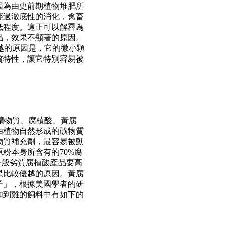
因為由史前期植物堆肥所
經過澈底性的消化，禽畜
低程度。這正可以解釋為
品，效果不顯著的原因。
越的原因是，它的微小顆
質特性，讓它特別容易被
礦物質、腐植酸、黃腐
由植物自然形成的礦物質
物質補充劑，最容易被動
原粉本身所含有的
70%
腐
一般劣質腐植酸產品要高
果比較優越的原因。黃腐
子」，根據美國學者的研
加到雞的飼料中有如下的