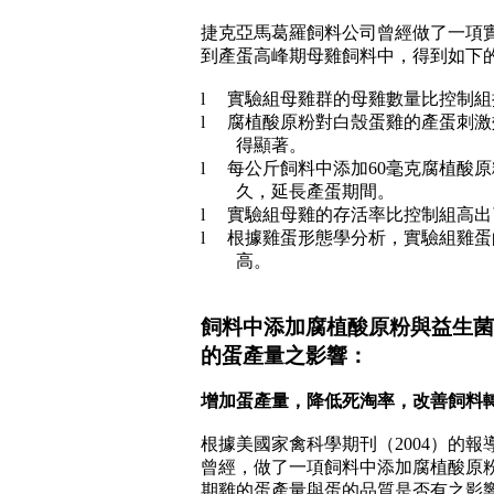
捷克亞馬葛羅飼料公司曾經做了一項
到產蛋高峰期母雞飼料中，得到如下
l
實驗組母雞群的母雞數量比控制組
l
腐植酸原粉對白殼蛋雞的產蛋刺激
得顯著。
l
每公斤飼料中添加
60
毫克腐植酸原
久，延長產蛋期間。
l
實驗組母雞的存活率比控制組高出
l
根據雞蛋形態學分析，實驗組雞蛋
高。
飼料中添加腐植酸原粉與益生菌
的蛋產量之影響：
增加蛋產量，降低死淘率，改善飼料
根據美國家禽科學期刊（
2004
）的報
曾經，做了一項飼料中添加腐植酸原
期雞的蛋產量與蛋的品質是否有之影