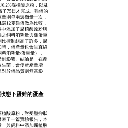
與
0.2%
腐植酸原粉，以及
續了
75
日才完成。雞蛋的
重量則每兩週衡量一次，
挑選
12
隻雞蛋做為比較，
料中添加了腐植酸原粉與
雞之飼料消耗量與雞蛋重
則比控制組高了許多，腐
加時，蛋產量也會呈直線
飼料消耗量
/
蛋重量），
受到影響。結論是，在產
益生菌，會使蛋產量增
但對於蛋品質則無甚影
狀態下蛋雞的蛋產
腐植酸原粉，對受壓抑狀
發表了一篇實驗報告，本
量，與飼料中添加腐植酸