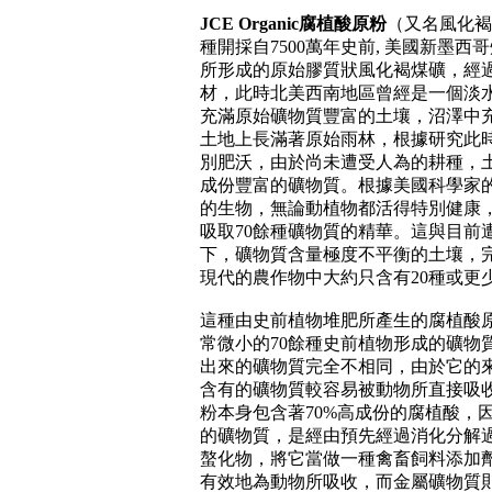
JCE Organic
腐植酸原粉
（又名風化褐
種開採自
7500
萬年史前
,
美國新墨西哥
所形成的原始膠質狀風化褐煤礦，經
材，此時北美西南地區曾經是一個淡
充滿原始礦物質豐富的土壤，沼澤中
土地上長滿著原始雨林，根據研究此
別肥沃，由於尚未遭受人為的耕種，
成份豐富的礦物質。根據美國科學家
的生物，無論動植物都活得特別健康
吸取
70
餘種礦物質的精華。這與目前
下，礦物質含量極度不平衡的土壤，
現代的農作物中大約只含有
20
種或更
這種由史前植物堆肥所產生的腐植酸
常微小的
70
餘種史前植物形成的礦物
出來的礦物質完全不相同，由於它的
含有的礦物質較容易被動物所直接吸
粉本身包含著
70%
高成份的腐植酸，
的礦物質，是經由預先經過消化分解
螯化物，將它當做一種禽畜飼料添加
有效地為動物所吸收，而金屬礦物質