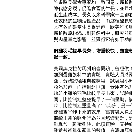
許多歐美學者專家均一致同意，腐植
陳代謝分裂，促進禽畜的生長，並且
低生產成本。長久以來科學家一直都
產效能的生物活性產品，而腐植酸原
又有效的雞隻生長促進劑，歐美許多
腐植酸原粉添加到雞飼料中，研究並
與肉產量之影響，並獲得它有如下功
雛雞羽毛提早長齊，增重較快，雞隻
狀一致。
美國奧克拉荷馬州珀塞爾鎮，曾經做
加到蛋雞飼料中的實驗，實驗人員將
雞，分成試驗組與控制組，試驗組小
粉添加劑，而控制組則無。食用有添
驗組小雞的羽毛比較早長出來，試驗
間，比控制組整整提早了一個星期。
時，比控制組重量高了
1.5
英磅，另一
使雞隻平靜下來的效果，當實驗人員
繼續正常的啄食行為並且悠遊閒逛，
動異常，雞飛狗跳。此項實驗一直持
雞還被衡量蛋產量的數值，有添加腐