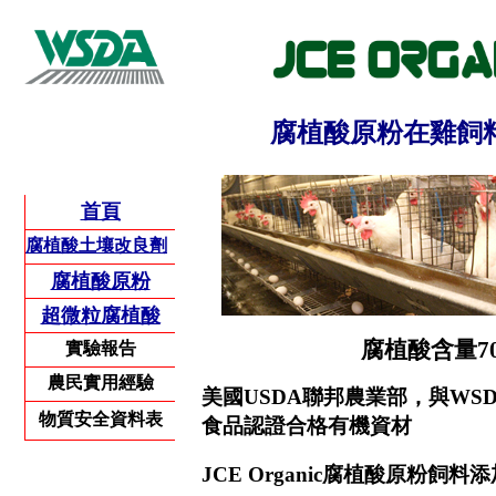
腐植酸原粉在雞飼
首頁
腐植酸土壤改良劑
腐植酸原粉
超微粒腐植酸
腐植酸含量
7
實驗報告
農民實用經驗
美國
USDA
聯邦農業部，與
WS
物質安全資料表
食品認證合格有機資材
JCE Organic
腐植酸原粉
飼料添