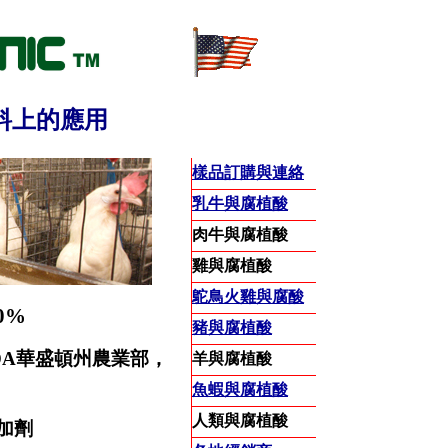
料上的應用
樣品訂購與連絡
乳牛與腐植酸
肉牛與腐植酸
雞與腐植酸
鴕鳥火雞與腐酸
0%
豬與腐植酸
DA
華盛頓州農業部，
羊與腐植酸
魚蝦與腐植酸
人類與腐植酸
加劑