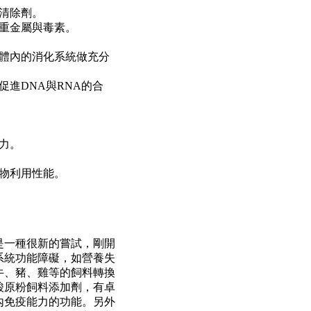
清除劑
。
重金屬與毒素。
體內的消化系統做充分
促進
DNA
與
RNA
的合
力。
物利用性能。
是一種很新的嘗試，剛開
系統功能障礙，如營養失
牛、豬、雞等的飼料轉換
酸原粉飼料添加劑，有卓
內免疫能力的功能。另外