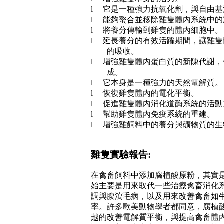
l
它是一種強力抗氧化劑，與
自由基
l
能夠螯合並移除雞隻體內系統中的
l
將養分傳輸到雞隻的體內細胞中。
l
延長養分的有效活躍期間，讓雞隻
的吸收。
l
增強雞隻體內蛋白質的新陳代謝，
成。
l
它本身是一種強力的天然電解質。
l
恢復雞隻體內的電化平衡。
l
促進雞隻體內消化道酶系統的活動
l
幫助雞隻體內免疫系統的重建。
l
增強雞飼料中的養分與礦物質的生
雞隻實驗報告
:
在禽畜飼料中添加腐植酸原粉，其實
始主要是用來取代一些治療禽畜消化
調與腹瀉毛病，以及用來改善禽畜如
率。許多歐美動物學者都同意，腐植
越的改善電解質平衡，與提高禽畜體