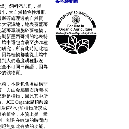
各地經銷商
煤）飼料添加劑，是一
州，大自然植物性堆肥
過碾碎處理過的自然資
水大沼澤地，地表覆蓋著
充滿著單細胞矽藻植物，
時期新墨西哥州的地表特
土壤中還包含著至少
70
種
的研究，所有此時期此地
，因為植物都能從土壤中
遭到人們過度耕種狀況
完全不可同日而語，因為
少的礦物質。
原粉，本身包含著結構非
質，與由金屬礦石所開採
來源是植物，因此其中所
收。
JCE Organic
腐植酸原
因為這些史前植物所形成
過的植物，本質上是一種
劑，能夠在較短的時間內
則絕無如此有效的功能。