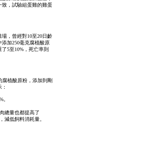
一致，試驗組蛋雞的雞蛋
。
殖場，曾經對
10
至
20
日齡
中添加
250
毫克腐植酸原
重了
5
至
10%
，死亡率則
的腐植酸原粉，添加到剛
示：
0%
。
肉總量也都提高了
，減低飼料消耗量。