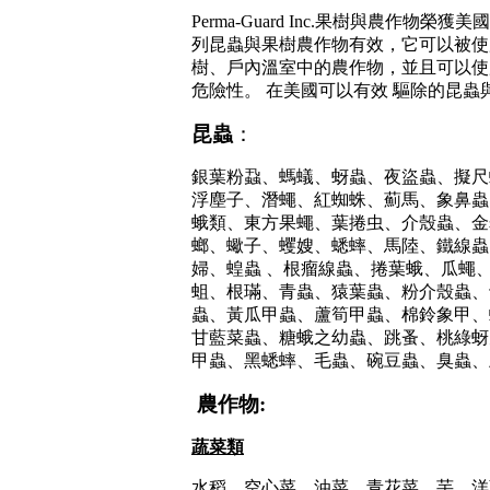
Perma-Guard
Inc.果樹與農作物榮獲美
列昆蟲與果樹農作物有效，它可以被使
樹、戶內溫室中的農作物，並且可以使
危險性。 在美國可以有效 驅除的昆蟲
昆蟲
：
銀葉粉蝨、螞蟻、蚜蟲、夜盜蟲、擬尺
浮塵子、潛蠅、紅蜘蛛、薊馬、象鼻蟲
蛾類、東方果蠅、葉捲虫、介殼蟲、金
螂、蠍子、蠼嫂、蟋蟀、馬陸、鐵線蟲
婦、蝗蟲
、根瘤線蟲、捲葉蛾、瓜蠅
蛆、根璊、青蟲、猿葉蟲、
粉介殼蟲、
蟲、黃瓜甲蟲、蘆筍甲蟲、棉鈴象甲、
甘藍菜蟲、糖蛾之幼蟲、跳蚤、桃綠蚜
甲蟲、黑蟋蟀、毛蟲、碗豆蟲、臭蟲、
農作物
:
蔬菜類
水稻、空心菜、油菜、青花菜、芋、洋