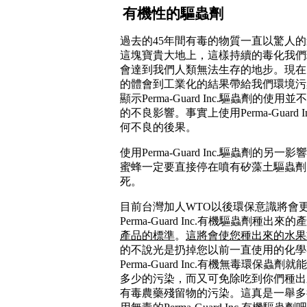
有機性的驅蟲劑
過去的
45年間有毒的物質一直以驚人
這塊寶貴大地上，這樣持續的毒化我們
會達到我們人類無法生存的地步。現在
的體會到工業化的結果帶給我們環境污
顯示
Perma-Guard Inc.
驅蟲劑的使用並不
的不良影響。事實上使用
Perma-Guard I
何不良的後果。
使用Perma-Guard Inc.驅蟲劑的
蜜蜂一定要直接停在噴有矽藻土驅蟲劑
死。
目前台灣加人
WTO以後環保意識將會
Perma-Guard Inc.
有機驅蟲劑種出來的產
產品的標準
。
這將會使您種出來的水果
的不說光是扔掉您以前一直使用的化學
Perma-Guard Inc.
有機無毒環保蟲劑就能
多少的污染，而又可免除吃到你們種出
有毒農藥殘留物的污染。這真是一舉多