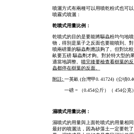
噴灑方式有兩種可以用噴乾粉式也可以
噴霧式噴灑：
乾噴式用量比例：
乾噴式的目的是要能將驅蟲粉均勻地噴
物，得別是葉子之反面也要能噴到。對
噴兩磅重的驅蟲劑應該夠了。但對比較
畝要五磅 驅蟲劑才夠。對於特大型的
適當地調整。
噴完後要檢查看樹葉的反
蟲都停在樹葉的反面。
附註
:
一英畝
(台灣甲0. 41724)
(公頃0.4
一磅 = （0.454公斤）（ 454公克
濕噴式用量比例：
濕噴式的用量與上面乾噴式的用量相同
最好的噴灑法，因為矽藻土一定要乾了