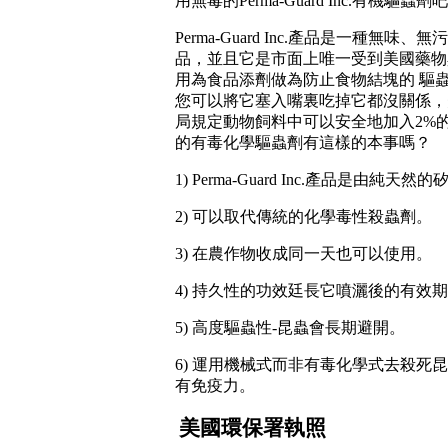
用無毒的
Perma-Guard Inc.
有機驅蟲劑吧
Perma-Guard Inc.產品是一種無味、無
品，並且它是市面上唯一受到美國藥物
用為食品添劑做為防止食物結塊的 驅
您可以將它塞入嘴裏吃掉它都沒關係，
局規定動物飼料中可以安全地加入2%
的有毒化學驅蟲劑有這樣的本事嗎？
1)
Perma-Guard
Inc.
產品是由純天然的
2) 可以取代傳統的化學毒性殺蟲劑。
3) 在農作物收成同一天也可以使用。
4) 持久性的功效廷長它噴灑後的有效
5) 高度驅蟲性-昆蟲會長期避開。
6) 運用機械式而非有毒化學式去殺死
有免疫力。
美國環保署執照