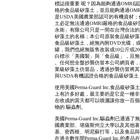
標誌很重要 呢？因為能夠通過OMRI
格的食品級矽藻土，並且能夠通過OM
是USDA美國農業部認可的有機資材
土必定無法通過OMRI嚴格的食品級
永衛」有限公司只是一間在台灣合法的
矽藻土的名稱；本公司原裝食品級矽藻土
食品級矽藻土，絕無內附DVD光碟，
罐，我們也絕無販售改裝成10公斤或2
白標示「美國製」與「食品級」，且無
。任何想全盤抄襲仿冒本公司網頁者，
業級矽藻土仿冒品，透過抄襲仿冒將其
與USDA有機認證合格的食品級矽藻
使用美國Perma-Guard Inc.食品
上有許多好處，最主要的是它是一種非
在收成的當天都可以噴灑讓你放一百個
物的 驅蟲劑。
美國Perma-Guard Inc.
驅蟲劑已通過了無
國農業部、堪薩斯州立大學以及其他著
基、密西根、明尼蘇打等，以及食品與
在過去數年間Perma-Guard Inc.