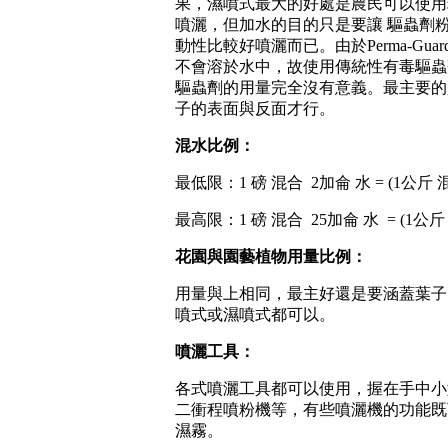
果，濕噴式最大的好處是農民可以使用
噴灑，但加水的目的只是要讓 驅蟲劑
動性比較好噴灑而已。由於Perma-Guar
不會溶於水中，故使用傳統性有毒驅蟲
驅蟲劑的用量完全沒有意義。最主要的
子的表面與反面才行。
混水比例：
最低限：
1 磅 混合
2加侖 水 = (1公斤
最高限：
1 磅 混合
25加侖 水
= (1公
花園與園藝植物用量比例：
用量與上相同，最主好還是要涵蓋葉子
噴式或濕噴式都可以。
噴灑工具：
各式噴灑工具都可以使用，握在手中小
二衝程噴粉機等，有些噴灑機的功能既
濕霧。