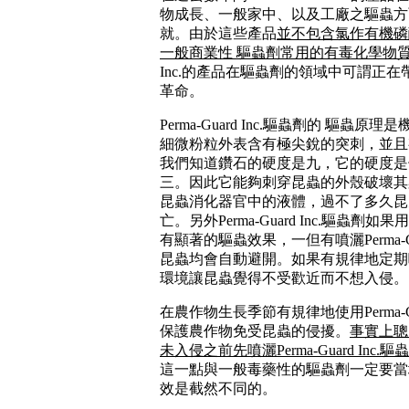
物成長、一般家中、以及工廠之驅蟲方
就。由於這些產品
並不包含氯作有機磷
一般商業性 驅蟲劑常用的有毒化學物
Inc.的產品在驅蟲劑的領域中可謂正
革命。
Perma-Guard Inc.
驅蟲劑的 驅蟲原理是
細微粉粒外表含有極尖銳的突刺，並且
我們知道鑽石的硬度是九，它的硬度是
三。因此它能夠刺穿昆蟲的外殼破壞其
昆蟲消化器官中的液體，過不了多久昆
亡。另外Perma-Guard Inc.驅蟲
有顯著的驅蟲效果，一但有噴灑Perma-
昆蟲均會自動避開。如果有規律地定期
環境讓昆蟲覺得不受歡近而不想入侵。
在農作物生長季節有規律地使用Perma-Gu
保護農作物免受昆蟲的侵擾。
事實上聰
未入侵之前先噴灑Perma-Guard Inc
這一點與一般毒藥性的驅蟲劑一定要當
效是截然不同的。