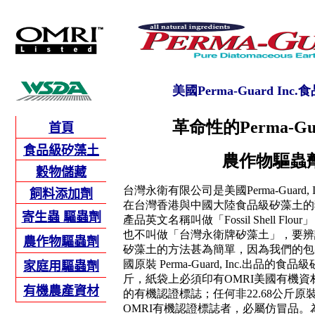
美國Perma-Guard Inc
革命性的Perma-Guar
首
頁
食品級矽藻土
農作物驅蟲
穀物儲藏
台灣永衛有限公司是美國Perma-Guard,
飼料添加劑
在台灣香港與中國大陸食品級矽藻土的
寄
生蟲 驅蟲劑
產品英文名稱叫做「Fossil Shell Fl
也不叫做「台灣永衛牌矽藻土」，要辨
農作物驅蟲劑
矽藻土的方法甚為簡單，因為我們的包
國原裝 Perma-Guard, Inc.出品的食
家庭用驅蟲劑
斤，紙袋上必須印有OMRI美國有機
有機農產資材
的有機認證標誌；任何非22.68公斤
OMRI有機認證標誌者，必屬仿冒品。