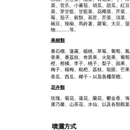
菜、苦爪、小蕃茄、胡瓜、甜瓜、紅豆
菜、芽甘藍、甘藍菜、花椰菜、芹菜、
莓、茄子、穀類、萵苣、芥菜、項菜、
碗豆、辣椒、馬鈴薯、蘿蔔、大豆、菠
物
………
等。
果樹類
番石榴、蓮霧、楊桃、草莓、葡萄、鳳
香果、番荔枝、奇異果、火龍果、葡萄
橙、柑橘、李子、桃子、梨子、蘋果、
梅子、楊梅、枇杷、荔枝、龍眼、芒果
香瓜、西瓜、椰子
、以及各種茶樹
。
花卉類
玫瑰、菊花、蓮花、蘭花、鬱金香、海
康乃馨、山茶花、水仙、以及各類觀葉
噴灑方式