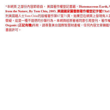
*
本網頁 之部份內容節錄自， 美國著作權登記書籍，
Diatomaceous Earth, A
from the Nature, By Tom Chiu, 2005
,
美國國家圖書館著作權登記字號TXu1-27
列美國藉人士Tom Chiu的版權著作第67至71頁，如果您在網頁上發現
懷疑，這是一種不道德的抄襲行為。本網頁經原著者同意引用登刊，著作權
Organic (正記有機)
所有，請尊重美台國際智慧財產權，任何
內容文章轉載
書面許可。