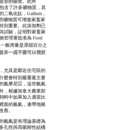
器管的吸收。此外
添加劑也包含了許多礦物質，其
的二氧化鈦，
Gallium
，
些礦物質可增進家畜家
特別重要。此添加劑已
與試驗，証明對家畜家
物管理署批准為
Food
，一般用量是
添加
百分之
並非一成不變可以視狀
，尤其是鄰近住宅區的
什麼會特別嚴重最主要
的氨摩尼亞，這些氨氣
外，根據加拿大農業部
飼料中如果加入適當比
裡面的氨氣，連帶地豬
改善。
的氨氣是有理論基礎為
多孔性與高吸附性結構