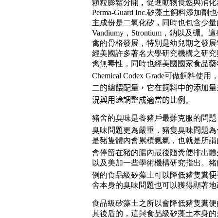
顆粒膨鬆分開，促進動物食慾與消化
Perma-Guard Inc.矽藻土飼料
主成份是二氧化矽，同時也包含少量
Vandiumy
，
Strontium
，鈉以及硼。這
禽的骨格發展，特別是幼兒期之發展
經美國許多著名大學研究機構之研究
禽無毒性，同時也經美國國家食品藥
Chemical Codex Grade
可做飼料使用
二
的總餵配量，它在飼料中的添加量
況與用途調整成適當的比例
。
豬舍的臭味是養豬戶最難克服的問題
臭味問題更為嚴重，豬隻臭味
問
題為
是豬隻體內會累積氨氣，也就是所謂
會停留在豬的腸內最後隨糞
便
排出體
以及美加一些學術機構研究指出。豬
例的食品級矽藻土可以降低豬隻糞
便
舍本身的臭味問題也可以獲得顯著地
食品級矽藻土之所以會降低豬隻糞便
其後盾的，這與食品級矽藻土本身的