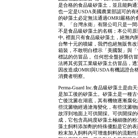
是合格的食品級矽藻土，並且能夠通過
也一定是USDA美國農業部認可的
的矽藻土必定無法通過OMRI嚴格的
準。「台灣永衛」有限公司只是一間
不是食品級矽藻土的名稱；本公司原
中, 裡面只有食品級矽藻土，絕無內
台幣十元的噴罐，我們也絕無販售改裝
箱裝，不敢明白標示「美國製」與「食
標誌的仿冒品 。任何想全盤抄襲仿
法將其劣質工業級矽藻土仿冒品，透
因改造成OMRI與USDA有機認證
消費者明察。
Perma-Guard Inc.食品級矽藻
是加工後的矽藻土。矽藻土是一種古
亡後沈澱在湖底，其有機物逐漸腐化
些沈澱物經過滄海變化，有些沈澱物
故浮到地面上可供開採。可供開採的
成，它包含高純度矽藻土極細微的粉末。Per
藻土飼料添加劑的特殊優點是它的表
粉末加入飼料內可增進飼料的流動性