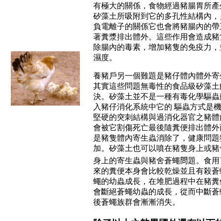
有極大的關係，食物經過豬腸胃所產
矽藻土所吸附到它的多孔性結構內，
負電離子的關係它也會將豬腸內的帶
著糞漿排出體外。這些作用會造成豬
除腸內的毒素，增加豬隻的免疫力，
濕度。
養豬戶另一個難題是豬仔體內體外寄
其實這些問題無毒性的食品級矽藻土
決。矽藻土並不是一種有毒化學驅蟲
入豬仔消化系統中它的 驅蟲方式是
堅硬的突刺結構與過消化器官之豬體
會被它割傷死亡最後隨糞便排出體外
是豬隻體內寄生蟲消除了，健康問題
加。矽藻土也可以噴在豬隻身上或豬
身上的寄生蟲與豬舍蒼蠅
問
題。食用
來的糞便本身會比較乾燥並且有殺蒼
蠅的幼蟲成長，在堆肥過程中在豬糞
會斷絕蒼蠅幼蟲的成長，從而中斷蒼
後蒼蠅族群會漸漸消失。