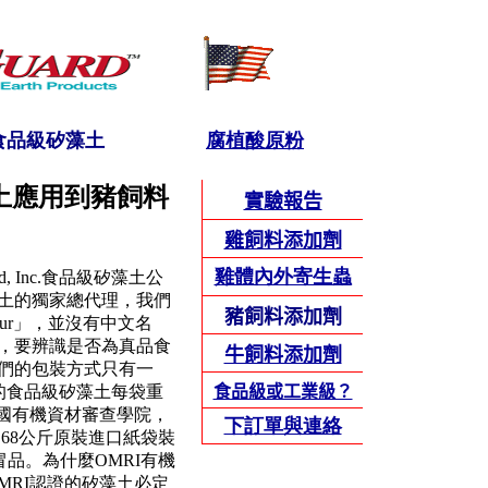
c.食品級矽藻土
腐植酸原粉
.矽藻土應用到豬飼料
實驗報告
雞飼料添加劑
雞體內外寄生蟲
, Inc.食品級矽藻土公
土的獨家總代理，我們
豬飼料添加劑
Flour」，並沒有中文名
，要辨識是否為真品食
牛飼料添加劑
們的包裝方式只有一
c.出品的食品級矽藻土每袋重
食品級或工業級？
I美國有機資材審查學院，
下訂單與連絡
.68公斤原裝進口紙袋裝
冒品。為什麼OMRI有機
MRI認證的矽藻土必定