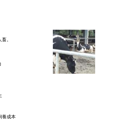
人畜。
力
生
飼養成本