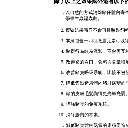
除了以上之
效果
國外還有以下
以自然的方式消除豬仔體內寄
學寄生蟲驅蟲劑。
實驗結果豬仔不會再亂咬裝飼
本身包含十四種微量元素可以
豬群行為較為溫和，不會再互
改善豬的胃口，食慾與食量增
改善豬隻呼吸系統，比較不會
降低售出豬屠體內豬肝病變的
豬的皮膚毛髮顯得更光鮮亮麗
增強豬隻的免疫系統。
消除腸內的毒素。
減低豬隻體內氨氣的累積促進