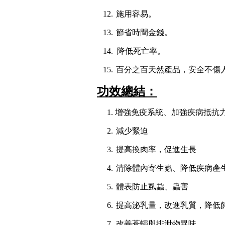
施用容易。
節省時間金錢。
降低死亡率。
百分之百天然產品，安全不傷
功效總結：
增強免疫系統、加強疾病抵抗
減少緊迫
提高換肉率，促進生長
清除體內寄生蟲、降低疾病產
體表防止虱蝨、蟲害
提高泌乳量，改進乳質，降低
改善蒼蠅與排泄物異味