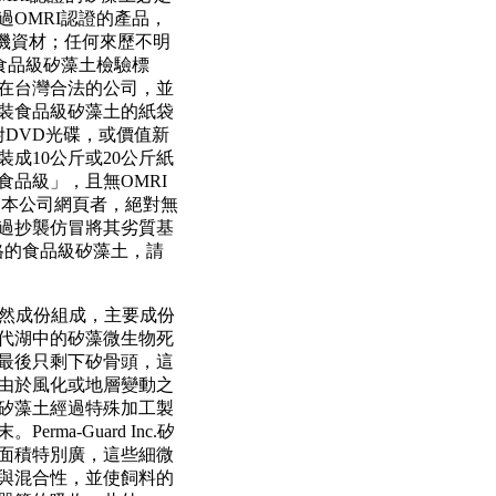
OMRI認證的產品，
有機資材；任何來歷不明
食品級矽藻土檢驗標
在台灣合法的公司，並
裝食品級矽藻土的紙袋
附DVD光碟，或價值新
成10公斤或20公斤紙
品級」，且無OMRI
冒本公司網頁者，絕對無
過抄襲仿冒將其劣質基
合格的食品級矽藻土，請
土是由天然成份組成，主要成份
代湖中的矽藻微生物死
最後只剩下矽骨頭，這
由於風化或地層變動之
矽藻土經過特殊加工製
ma-Guard Inc.矽
面積特別廣，這些細微
與混合性，並使飼料的