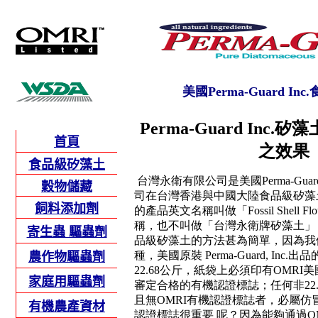
美國Perma-Guard In
Perma-Guard Inc
首
頁
之效果
食品級矽藻土
台灣永衛有限公司是美國Perma-Guard
穀物儲藏
司在台灣香港與中國大陸食品級矽藻
飼料添加劑
的產品英文名稱叫做「Fossil Shell 
稱，也不叫做「台灣永衛牌矽藻土」
寄
生蟲 驅蟲劑
品級矽藻土的方法甚為簡單，因為我
種，美國原裝 Perma-Guard, In
農作物驅蟲劑
22.68公斤，紙袋上必須印有OMR
家庭用驅蟲劑
審定合格的有機認證標誌；任何非22
且無OMRI有機認證標誌者，必屬仿
有機農產資材
認證標誌很重要 呢？因為能夠通過O