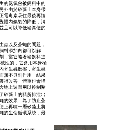
生的氨氣會被飼料中的
另外由於矽藻土本身帶
正電毒素吸住最後再隨
隻體內氨氣的降低，消
並且可以降低豬糞便的
生蟲以及蒼蠅的問題，
飼料添加劑都可以解
劑，當它隨著豬飼料進
機械性的，它會用本身極
內寄生蟲磨擦，寄生蟲
而無不良副作用，結果
獲得改善，體重也會增
舍地上週圍用以控制豬
了矽藻土的豬所排泄出
蠅的效果，為了防止蒼
便上再噴一層矽藻土將
蠅的生命循環系統，最