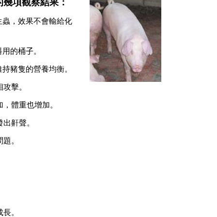
的幾項觀察結果：
生蟲，效果不會輸給化
料用的桶
子
。
維持豬隻的營養均衡。
相攻擊。
加，體重也增加。
發出鼾聲。
問題。
。
成長。